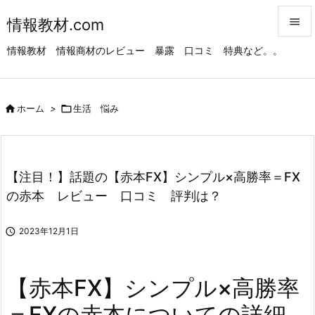
情報教材.com


情報教材 情報商材のレビュー 暴露 口コミ 特典など。。
メニュ

サイド

ホーム
>

生活 悩み

前へ

次へ
【注目！】話題の【赤本FX】シンプル×高勝率＝FX

の赤本 レビュー 口コミ 評判は？
検索

2023年12月1日
【赤本FX】シンプル×高勝率
＝FXの赤本についての詳細