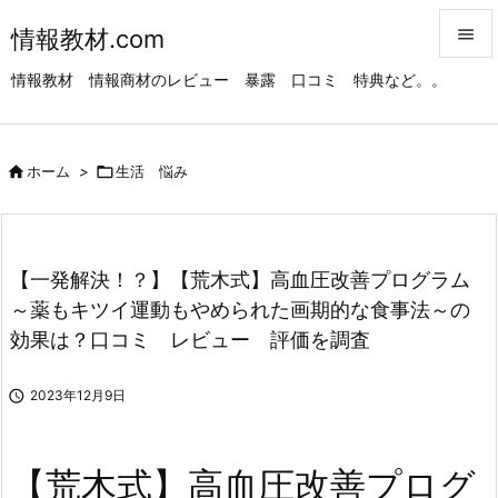
情報教材.com


情報教材 情報商材のレビュー 暴露 口コミ 特典など。。
メニュ

サイド

ホーム
>

生活 悩み

前へ

次へ
【一発解決！？】【荒木式】高血圧改善プログラム

～薬もキツイ運動もやめられた画期的な食事法～の
検索
効果は？口コミ レビュー 評価を調査

2023年12月9日
【荒木式】高血圧改善プログ