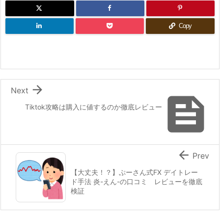
Copy

Next

Tiktok攻略は購入に値するのか徹底レビュー

Prev
【大丈夫！？】ぷーさん式FX デイトレー
ド手法 炎-えん-の口コミ レビューを徹底
検証