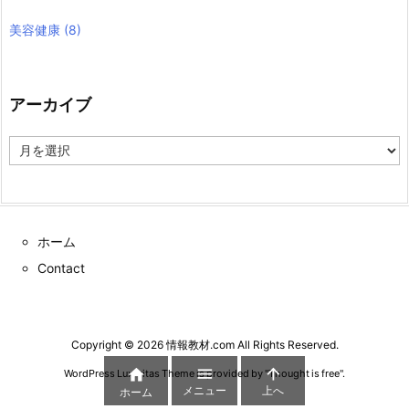
美容健康
(8)
アーカイブ
ア
ー
カ
イ
ブ
ホーム
Contact
Copyright ©
2026
情報教材.com
All Rights Reserved.



WordPress Luxeritas Theme is provided by "
Thought is free
".
メニュー
上へ
ホーム