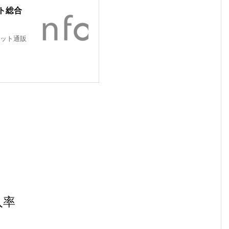
ト総合
ット通販
入率