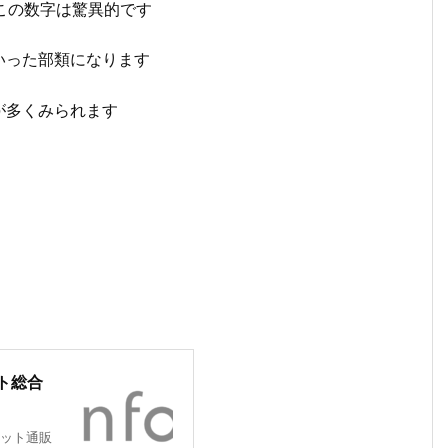
、この数字は驚異的です
いった部類になります
が多くみられます
ト総合
ット通販