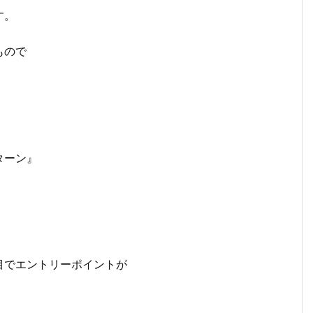
す。
もので
ターン』
目でエントリーポイントが
。