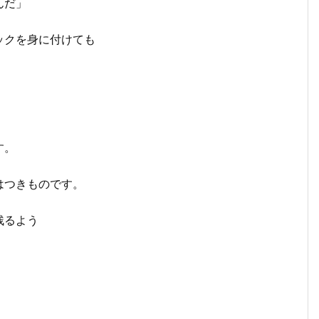
んだ」
ックを身に付けても
す。
はつきものです。
残るよう