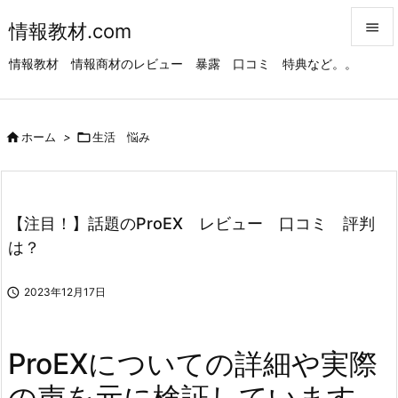
情報教材.com


情報教材 情報商材のレビュー 暴露 口コミ 特典など。。
メニュ

サイド

ホーム
>

生活 悩み

前へ

次へ
【注目！】話題のProEX レビュー 口コミ 評判

は？
検索

2023年12月17日
ProEXについての詳細や実際
の声を元に検証しています