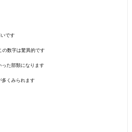
高いです
、この数字は驚異的です
いった部類になります
が多くみられます