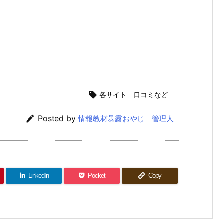

各サイト 口コミなど

Posted by
情報教材暴露おやじ 管理人
LinkedIn
Pocket
Copy