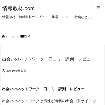
情報教材.com


情報教材 情報商材のレビュー 暴露 口コミ 特典など。。
メニュ

サイド

ホーム
>

投稿

前へ

次へ
出会いのネットワーク 口コミ 評判 レビュー

検索

2014年9月27日
出会いのネットワーク 口コミ 評判 レビュー
出会いのネットワークは男性が有料の出会い系サイトで