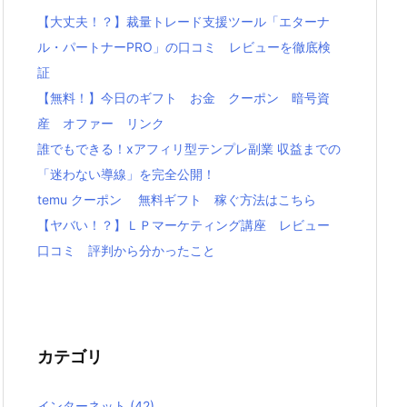
【大丈夫！？】裁量トレード支援ツール「エターナ
ル・パートナーPRO」の口コミ レビューを徹底検
証
【無料！】今日のギフト お金 クーポン 暗号資
産 オファー リンク
誰でもできる！xアフィリ型テンプレ副業 収益までの
「迷わない導線」を完全公開！
temu クーポン 無料ギフト 稼ぐ方法はこちら
【ヤバい！？】ＬＰマーケティング講座 レビュー
口コミ 評判から分かったこと
カテゴリ
インターネット
(42)