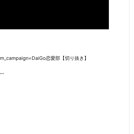
al&utm_campaign=DaiGo恋愛部【切り抜き】
-
。