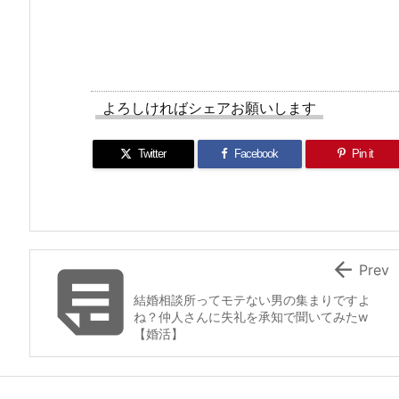
よろしければシェアお願いします
Twitter
Facebook
Pin it


Prev
結婚相談所ってモテない男の集まりですよ
ね？仲人さんに失礼を承知で聞いてみたw
【婚活】