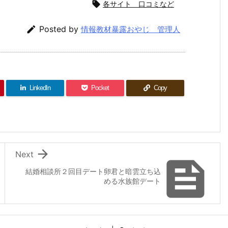

各サイト 口コミなど

Posted by
情報教材暴露おやじ 管理人
LinkedIn
Pocket
Copy

Next

結婚相談所２回目デート卵君と暗雲立ち込
める水族館デート