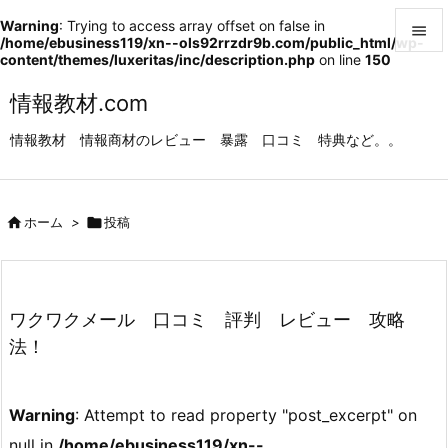
Warning
: Trying to access array offset on false in

/home/ebusiness119/xn--ols92rrzdr9b.com/public_html/wp-
content/themes/luxeritas/inc/description.php
on line
150

メニュ
情報教材.com

情報教材 情報商材のレビュー 暴露 口コミ 特典など。。
サイド

前へ

ホーム
>

投稿

次へ

検索
ワクワクメール 口コミ 評判 レビュー 攻略
法！
Warning
: Attempt to read property "post_excerpt" on
null in
/home/ebusiness119/xn--