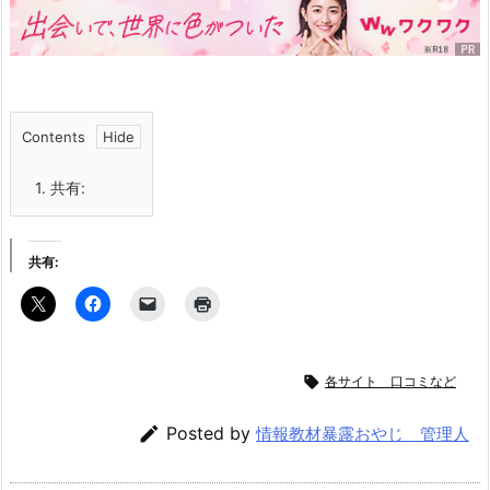
Contents
1.
共有:
共有:

各サイト 口コミなど

Posted by
情報教材暴露おやじ 管理人