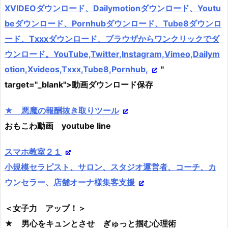
XVIDEOダウンロード、Dailymotionダウンロード、Youtu
beダウンロード、Pornhubダウンロード、Tube8ダウンロ
ード、Txxxダウンロード、ブラウザからワンクリックでダ
ウンロード。YouTube,Twitter,Instagram,Vimeo,Dailym
otion,Xvideos,Txxx,Tube8,Pornhub,
"
target="_blank">動画ダウンロード保存
★ 悪魔の報酬抜き取りツール
おもこわ動画 youtube line
スマホ教室２１
小規模セラピスト、サロン、スタジオ運営者、コーチ、カ
ウンセラー、店舗オーナ様集客支援
＜女子力 アップ！＞
★ 男心をキュンとさせ ぎゅっと掴む心理術