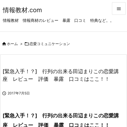
情報教材.com


情報教材 情報商材のレビュー 暴露 口コミ 特典など。。
メニュ

サイド

ホーム
>

恋愛コミュニケーション

前へ

次へ
[緊急入手！？] 行列の出来る田辺まりこの恋愛講

座 レビュー 評価 暴露 口コミはここ！！
検索

2017年7月5日
[緊急入手！？] 行列の出来る田辺まりこの恋愛講
座 レビュー 評価 暴露 口コミはここ！！