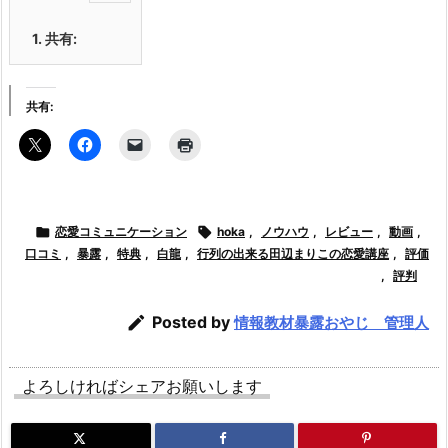
1.
共有:
共有:

恋愛コミュニケーション

hoka
,
ノウハウ
,
レビュー
,
動画
,
口コミ
,
暴露
,
特典
,
白龍
,
行列の出来る田辺まりこの恋愛講座
,
評価
,
評判

Posted by
情報教材暴露おやじ 管理人
よろしければシェアお願いします