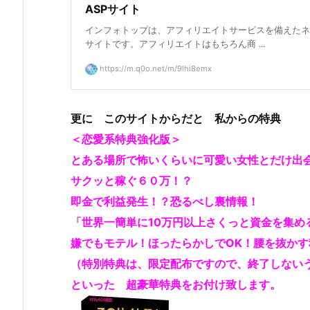
ASPサイト
インフォトップは、アフィリエイトサービスを備えたネ
サイトです。アフィリエイトはもちろん商 ...
https://m.q0o.net/m/9lhi8emx
更に このサイトからだと 私からの特典
＜恋愛系特典強化版＞
とある場所で怖いくらいに可愛い女性とだけ出
サクッと稼ぐ６０万！？
即金で利益発生！？恐るべし裏情報！
「世界一簡単に10万円以上さくっと資金を集め
嫌でもモテル！ほったらかしでOK！腰を抜か
（特別特典は、限定配布ですので、終了しない
といった 超豪華特典をお付け致します。