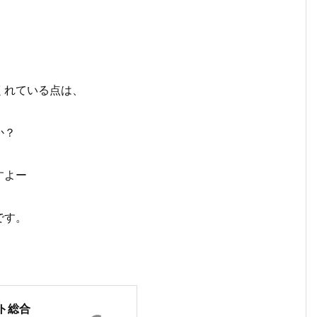
くれている点は、
か？
すよー
です。
ト総合