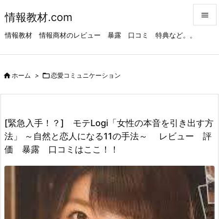
情報教材.com


情報教材 情報商材のレビュー 暴露 口コミ 特典など。。
メニュ

サイド

ホーム
>

恋愛コミュニケーション

前へ

次へ
[緊急入手！？] モテLogi「女性の本音を引き出す方

法」 ～自然と恋人になる11の手法～ レビュー 評
検索
価 暴露 口コミはここ！！