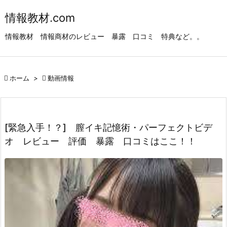

情報教材.com
メニュ
情報教材 情報商材のレビュー 暴露 口コミ 特典など。。

サイド


ホーム
>

動画情報
前へ

次へ

[緊急入手！？] 膣イキ記憶術・パーフェクトビデ
検索
オ レビュー 評価 暴露 口コミはここ！！