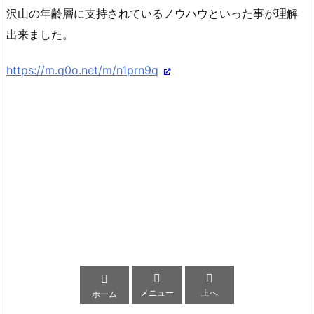
沢山の年齢層に支持されているノウハウといった事が理解
出来ました。
https://m.q0o.net/m/n1prn9q



メニュー
上へ
ホーム