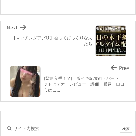

Next
【マッチングアプリ】会ってびっくりな人
たち

Prev
[緊急入手！？] 膣イキ記憶術・パーフェ
クトビデオ レビュー 評価 暴露 口コ
ミはここ！！