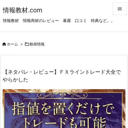
情報教材.com


情報教材 情報商材のレビュー 暴露 口コミ 特典など。。
メニュ

サイド

ホーム
>

動画情報

前へ

次へ
【ネタバレ・レビュー】ＦＸライントレード大全で

やらかした
検索