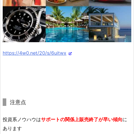
https://4w0.net/20/s/6uitwx
注意点
投資系ノウハウは
サポートの関係上販売終了が早い傾向
に
あります