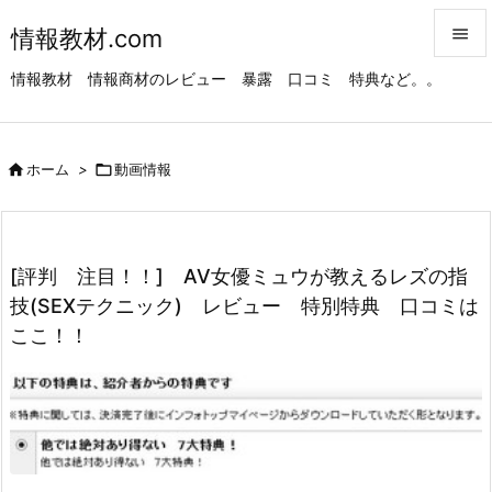
情報教材.com


情報教材 情報商材のレビュー 暴露 口コミ 特典など。。
メニュ

サイド

ホーム
>

動画情報

前へ

次へ
[評判 注目！！] AV女優ミュウが教えるレズの指

技(SEXテクニック) レビュー 特別特典 口コミは
検索
ここ！！