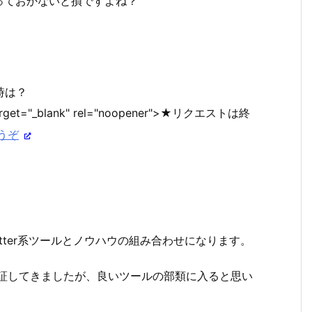
っておかないと損ですよね？
時は？
target="_blank" rel="noopener">★リクエストは終
うぞ
がTwitter系ツールとノウハウの組み合わせになります。
々検証してきましたが、良いツールの部類に入ると思い