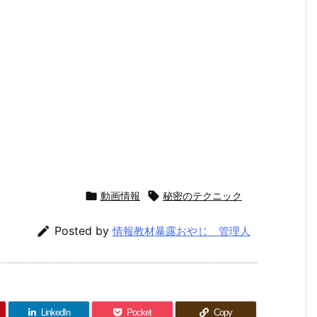

動画情報

秘密のテクニック

Posted by
情報教材暴露おやじ 管理人
LinkedIn
Pocket
Copy