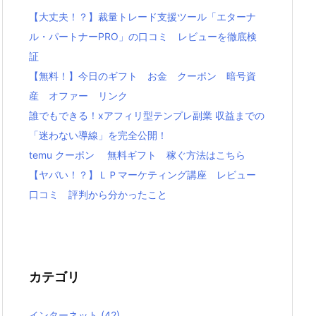
【大丈夫！？】裁量トレード支援ツール「エターナ
ル・パートナーPRO」の口コミ レビューを徹底検
証
【無料！】今日のギフト お金 クーポン 暗号資
産 オファー リンク
誰でもできる！xアフィリ型テンプレ副業 収益までの
「迷わない導線」を完全公開！
temu クーポン 無料ギフト 稼ぐ方法はこちら
【ヤバい！？】ＬＰマーケティング講座 レビュー
口コミ 評判から分かったこと
カテゴリ
インターネット
(42)