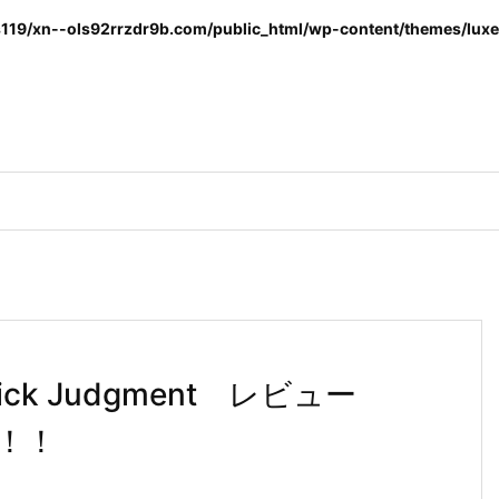
119/xn--ols92rrzdr9b.com/public_html/wp-content/themes/luxer
ck Judgment レビュー
！！