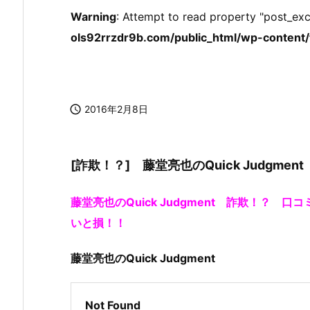
Warning
: Attempt to read property "post_exc
ols92rrzdr9b.com/public_html/wp-content/t

2016年2月8日
[詐欺！？] 藤堂亮也のQuick Judg
藤堂亮也のQuick Judgment 詐欺！？
いと損！！
藤堂亮也のQuick Judgment
Not Found