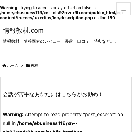
Warning
: Trying to access array offset on false in

/home/ebusiness119/xn--ols92rrzdr9b.com/public_html/wp-
content/themes/luxeritas/inc/description.php
on line
150

メニュ
情報教材.com

情報教材 情報商材のレビュー 暴露 口コミ 特典など。。
サイド

前へ

ホーム
>

投稿

次へ

検索
会話が苦手なあなたにはこちらがお勧め！
Warning
: Attempt to read property "post_excerpt" on
null in
/home/ebusiness119/xn--