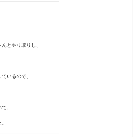
。
さんとやり取りし、
しているので、
、
いて、
た。