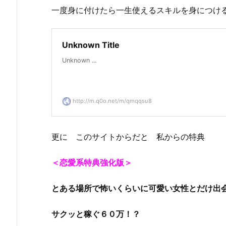
一度身に付けたら一生使えるスキルを身につけ
Unknown Title
Unknown ...
http://m.q0o.net/m/qmqqsu8
更に このサイトからだと 私からの特典
＜恋愛系特典強化版＞
とある場所で怖いくらいに可愛い女性とだけ出
サクッと稼ぐ６０万！？