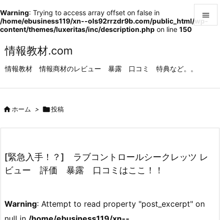
Warning
: Trying to access array offset on false in

/home/ebusiness119/xn--ols92rrzdr9b.com/public_html/wp-
content/themes/luxeritas/inc/description.php
on line
150

メニュ
情報教材.com

情報教材 情報商材のレビュー 暴露 口コミ 特典など。。
サイド

前へ

ホーム
>

投稿

次へ

検索
[緊急入手！？] ラブコントロールシークレッツ レ
ビュー 評価 暴露 口コミはここ！！
Warning
: Attempt to read property "post_excerpt" on
null in
/home/ebusiness119/xn--