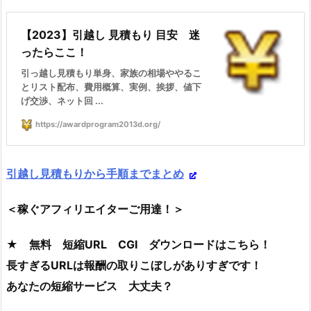
【2023】引越し 見積もり 目安 迷
ったらここ！
引っ越し見積もり単身、家族の相場ややるこ
とリスト配布、費用概算、実例、挨拶、値下
げ交渉、ネット回 ...
https://awardprogram2013d.org/
引越し見積もりから手順までまとめ
＜稼ぐアフィリエイターご用達！＞
★ 無料 短縮URL CGI ダウンロードはこちら！
長すぎるURLは報酬の取りこぼしがありすぎです！
あなたの短縮サービス 大丈夫？