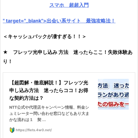
スマホ 超超入門
" target="_blank">出会い系サイト 最強攻略法！
＜キャッシュバックが凄すぎる！！＞
★ フレッツ光申し込み 方法 迷ったらここ！失敗体験あ
り！
【超図解・徹底解説！】フレッツ光
申し込み方法 迷ったらココ！お得
な契約方法は？
NTT公式や代理店キャンペーン情報、料金シ
ュミレーター問い合わせ窓口などもあり大ま
かな流れは１ 契 ...
https://flets.4w0.net/