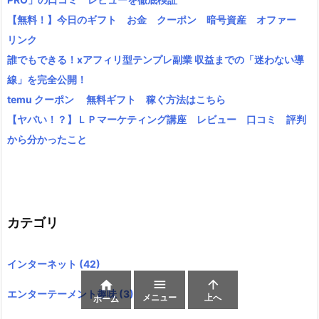
【無料！】今日のギフト お金 クーポン 暗号資産 オファー
リンク
誰でもできる！xアフィリ型テンプレ副業 収益までの「迷わない導
線」を完全公開！
temu クーポン 無料ギフト 稼ぐ方法はこちら
【ヤバい！？】ＬＰマーケティング講座 レビュー 口コミ 評判
から分かったこと
カテゴリ
インターネット
(42)



エンターテーメント趣味
(3)
メニュー
上へ
ホーム