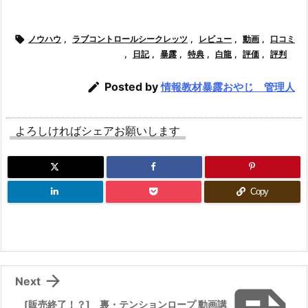

ノウハウ
,
ラブコントロールシークレッツ
,
レビュー
,
動画
,
口コミ
,
日記
,
暴露
,
特典
,
白龍
,
評価
,
評判

Posted by
情報教材暴露おやじ 管理人
よろしければシェアお願いします
Copy

Next
[販売終了！？] 裏・テンションロープ 動画講