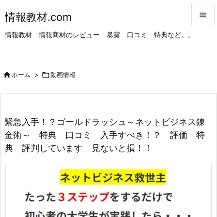
情報教材.com


情報教材 情報商材のレビュー 暴露 口コミ 特典など。。
メニュ

サイド

ホーム
>

動画情報

前へ

次へ
緊急入手！？ゴールドラッシュ～ネットビジネス錬

金術～ 特典 口コミ 入手すべき！？ 評価 特
検索
典 評判しています 見ないと損！！