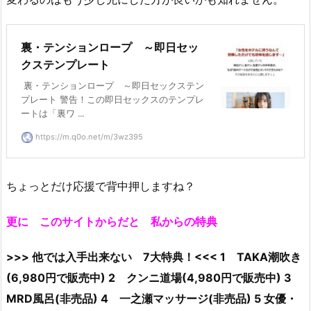
裏・テンションロープ ～即日セッ
クステンプレート
裏・テンションロープ ～即日セックステン
プレート 警告！この即日セックスのテンプレ
ートは「裏ワ ...
https://m.q0o.net/m/3wz395
ちょっとだけ応援で背中押しますね？
更に このサイトからだと 私からの特典
>>> 他では入手出来ない 7大特典！<<< 1 TAKA潮吹き
(6,980円で販売中) 2 クンニ道場(4,980円で販売中) 3
MRD風呂(非売品) 4 一之瀬マッサージ(非売品) 5 女優・