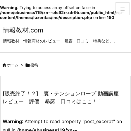
Warning
: Trying to access array offset on false in

/home/ebusiness119/xn--ols92rrzdr9b.com/public_html/wp-
content/themes/luxeritas/inc/description.php
on line
150

メニュ
情報教材.com

情報教材 情報商材のレビュー 暴露 口コミ 特典など。。
サイド

前へ

ホーム
>

投稿

次へ

検索
[販売終了！？] 裏・テンションロープ 動画講座
レビュー 評価 暴露 口コミはここ！！
Warning
: Attempt to read property "post_excerpt" on
null in
/home/ebusiness119/xn--