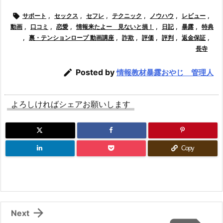

サポート
,
セックス
,
セフレ
,
テクニック
,
ノウハウ
,
レビュー
,
動画
,
口コミ
,
恋愛
,
情報来たよー 見ないと損！
,
日記
,
暴露
,
特典
,
裏・テンションロープ 動画講座
,
詐欺
,
評価
,
評判
,
返金保証
,
長寺

Posted by
情報教材暴露おやじ 管理人
よろしければシェアお願いします
Copy

Next