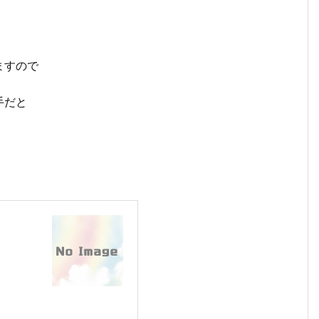
ますので
手だと