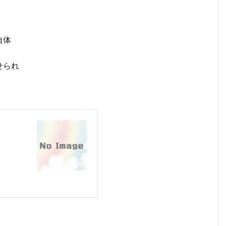
自体
せられ