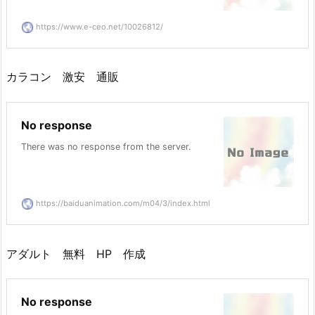
https://www.e-ceo.net/10026812/
カラコン 激安 通販
No response
There was no response from the server.
https://baiduanimation.com/m04/3/index.html
アダルト 無料 HP 作成
No response