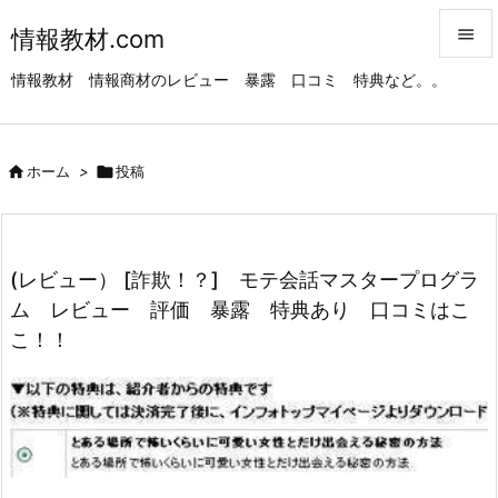
情報教材.com


情報教材 情報商材のレビュー 暴露 口コミ 特典など。。
メニュ

サイド

ホーム
>

投稿

前へ

次へ
(レビュー） [詐欺！？] モテ会話マスタープログラ

ム レビュー 評価 暴露 特典あり 口コミはこ
検索
こ！！