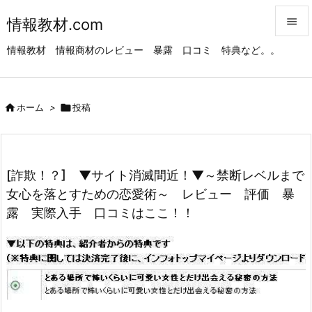
情報教材.com


情報教材 情報商材のレビュー 暴露 口コミ 特典など。。
メニュ

サイド

ホーム
>

投稿

前へ

次へ
[詐欺！？] ▼サイト消滅間近！▼～禁断レベルまで

女心を落とすための恋愛術～ レビュー 評価 暴
検索
露 実際入手 口コミはここ！！