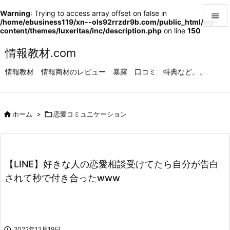
Warning
: Trying to access array offset on false in

/home/ebusiness119/xn--ols92rrzdr9b.com/public_html/wp-
content/themes/luxeritas/inc/description.php
on line
150

メニュ
情報教材.com

情報教材 情報商材のレビュー 暴露 口コミ 特典など。。
サイド

前へ

ホーム
>

恋愛コミュニケーション

次へ

検索
【LINE】好きな人の恋愛相談受けてたら自分が告白
されて秒で付き合ったwww

2022年12月19日