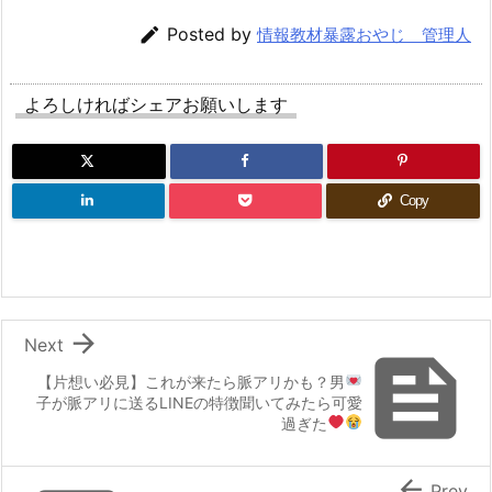

Posted by
情報教材暴露おやじ 管理人
よろしければシェアお願いします
Copy

Next

【片想い必見】これが来たら脈アリかも？
男
子が脈アリに送るLINEの特徴聞いてみたら可愛
過ぎた

Prev