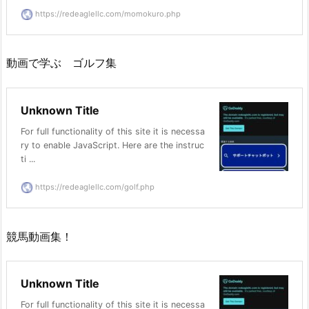
https://redeaglellc.com/momokuro.php
動画で学ぶ ゴルフ集
Unknown Title
For full functionality of this site it is necessa
ry to enable JavaScript. Here are the instruc
ti ...
https://redeaglellc.com/golf.php
競馬動画集！
Unknown Title
For full functionality of this site it is necessa