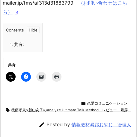
mailer.jp/fms/af313d31683799
（お問い合わせはこち
ら）
Contents
1.
共有:
共有:

恋愛コミュニケーション

後藤孝規×新山友子のAnalyze Ultimate Talk Method レビュ

Posted by
情報教材暴露おやじ 管理人