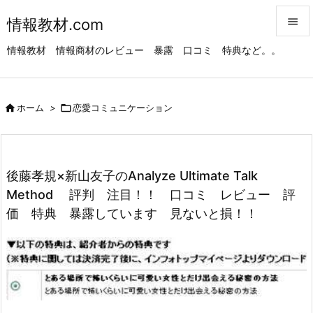
情報教材.com


情報教材 情報商材のレビュー 暴露 口コミ 特典など。。
メニュ

サイド

ホーム
>

恋愛コミュニケーション

前へ

次へ
後藤孝規×新山友子のAnalyze Ultimate Talk

Method 評判 注目！！ 口コミ レビュー 評
検索
価 特典 暴露しています 見ないと損！！