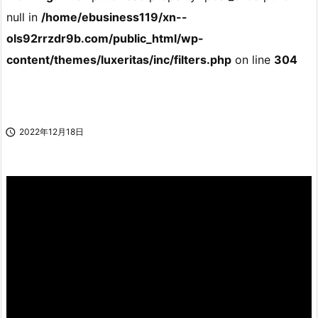
null in
/home/ebusiness119/xn--
ols92rrzdr9b.com/public_html/wp-
content/themes/luxeritas/inc/filters.php
on line
304

2022年12月18日