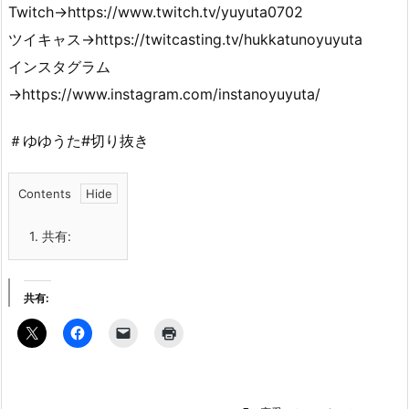
Twitch→https://www.twitch.tv/yuyuta0702
ツイキャス→https://twitcasting.tv/hukkatunoyuyuta
インスタグラム
→https://www.instagram.com/instanoyuyuta/
＃ゆゆうた#切り抜き
Contents
1.
共有:
共有: