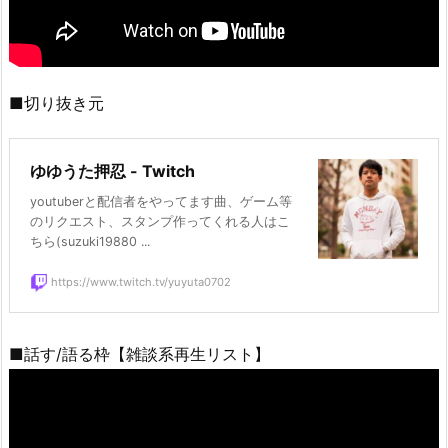
■切り抜き元
ゆゆうた押忍 - Twitch
youtuberと配信者をやってます曲、ゲーム等
のリクエスト、スタンプ作ってくれる人はこ
ちら(suzuki19880 ...
https://www.twitch.tv/yuyuta0702
■話す/語る枠【雑談系再生リスト】