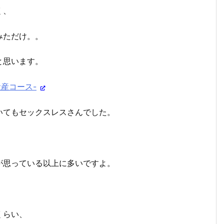
く、
みただけ。。
と思います。
産コース-
いてもセックスレスさんでした。
が思っている以上に多いですよ。
くらい、