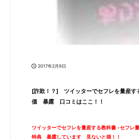

2017年2月9日
[詐欺！？] ツイッターでセフレを量産す
価 暴露 口コミはここ！！
ツイッターでセフレを量産する教科書 -セフ
特典 暴露しています 見ないと損！！