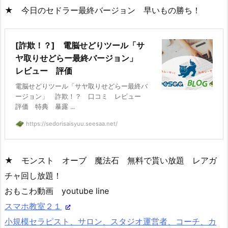
★ 今日のセドラー最終バージョン 早いもの勝ち！
[詐欺！？] 電脳せどりツール「サ
ヤ取りせどらー最終バージョン」
レビュー 評価
電脳せどりツール「サヤ取りせどらー最終バ
ージョン」 詐欺！？ 口コミ レビュー
評価 特典 暴露 ...
https://sedorisaisyuu.seesaa.net/
★ モンスト オーブ 魔法石 無料で貰い放題 レアガ
チャ回し放題！
おもこわ動画 youtube line
スマホ教室２１
小規模セラピスト、サロン、スタジオ運営者、コーチ、カ