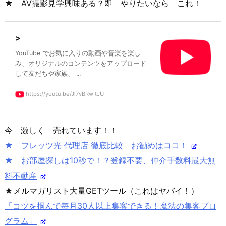
★ AV撮影見学興味ある？即 やりたいなら これ！
>
YouTube でお気に入りの動画や音楽を楽し
み、オリジナルのコンテンツをアップロード
して友だちや家族、 ...
https://youtu.be/Jl7vBRwItJU
今 激しく 売れています！！
★ フレッツ光 代理店 徹底比較 お勧めはココ！
★ お部屋探しは10秒で！？登録不要、仲介手数料最大無
料不動産
★メルマガリスト大量GETツール（これはヤバイ！）
「コツを掴んで毎月30人以上集客できる！魔法の集客プロ
グラム」