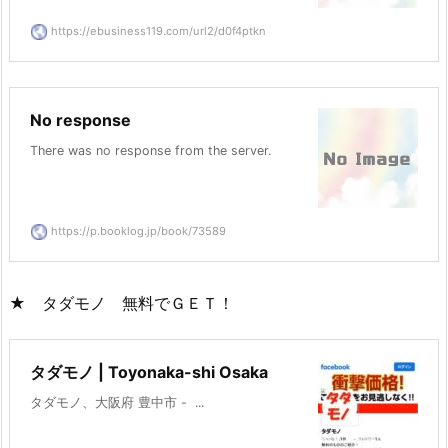
https://ebusiness119.com/url2/d0f4ptkn
No response
There was no response from the server.
https://p.booklog.jp/book/73589
★ タダモノ 無料でＧＥＴ！
タダモノ | Toyonaka-shi Osaka
タダモノ、大阪府 豊中市 -  ...