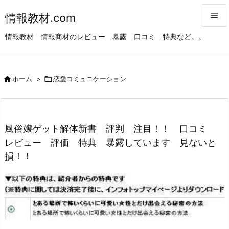
情報教材.com


情報教材 情報商材のレビュー 暴露 口コミ 特典など。。
メニュ

サイド

ホーム
>

恋愛コミュニケーション

前へ

次へ
風俗嬢ゲット解体新書 評判 注目！！ 口コミ

レビュー 評価 特典 暴露しています 見ないと
検索
損！！