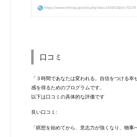
https://www.infotop.jp/click.php?aid=245912&iid=70274
口コミ
「３時間であなたは変われる。自信をつける幸せMe
感を得るためのプログラムです。
以下は口コミの具体的な評価です
良い口コミ:
「瞑想を始めてから、意志力が強くなり、物事