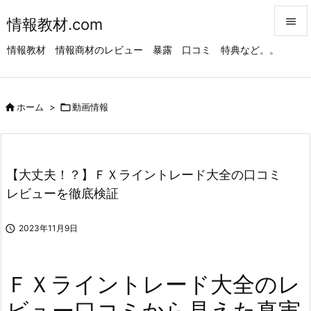
情報教材.com


情報教材 情報商材のレビュー 暴露 口コミ 特典など。。
メニュ

サイド

ホーム
>

動画情報

前へ

次へ
【大丈夫！？】ＦＸライントレード大全の口コミ

レビューを徹底検証
検索

2023年11月9日
ＦＸライントレード大全のレ
ビュー口コミから見えた真実