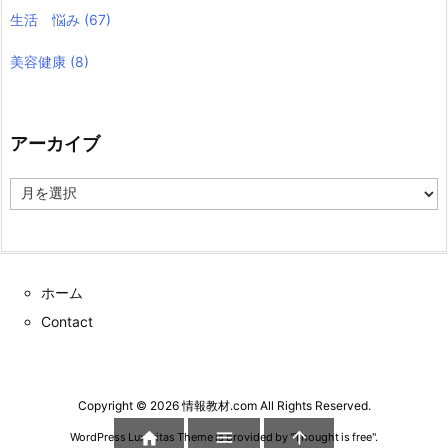
生活 悩み
(67)
美容健康
(8)
アーカイブ
ア
ー
カ
イ
ブ
ホーム
Contact
Copyright ©
2026
情報教材.com
All Rights Reserved.



WordPress Luxeritas Theme is provided by "
Thought is free
".