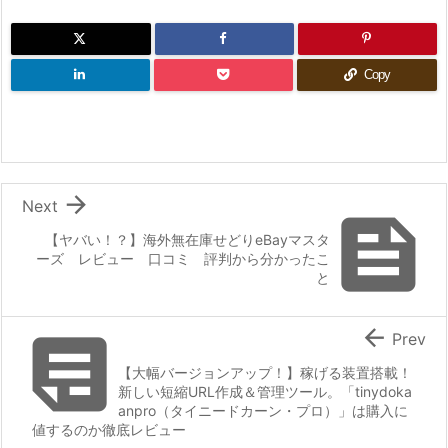
Copy

Next

【ヤバい！？】海外無在庫せどりeBayマスタ
ーズ レビュー 口コミ 評判から分かったこ
と


Prev
【大幅バージョンアップ！】稼げる装置搭載！
新しい短縮URL作成＆管理ツール。「tinydoka
anpro（タイニードカーン・プロ）」は購入に
値するのか徹底レビュー