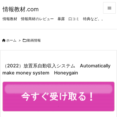
情報教材.com


情報教材 情報商材のレビュー 暴露 口コミ 特典など。。
メニュ

サイド

ホーム
>

動画情報

前へ

次へ
（2022）放置系自動収入システム Automatically

make money system Honeygain
検索