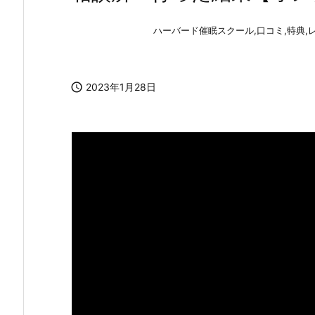
ハーバード催眠スクール,口コミ,特典,レ

2023年1月28日