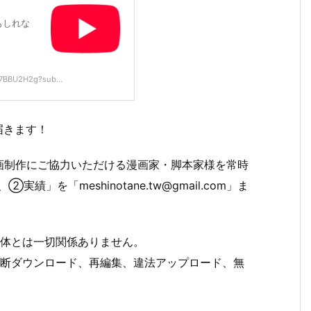
もしれな
7BBU2H2g?sub...
届きます！
画制作にご協力いただける漫画家・脚本家様を常時
を「meshinotane.tw@gmail.com」ま
団体とは一切関係ありません。
無断ダウンロード、再編集、違法アップロード、無