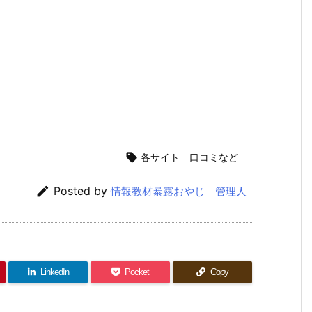

各サイト 口コミなど

Posted by
情報教材暴露おやじ 管理人
LinkedIn
Pocket
Copy