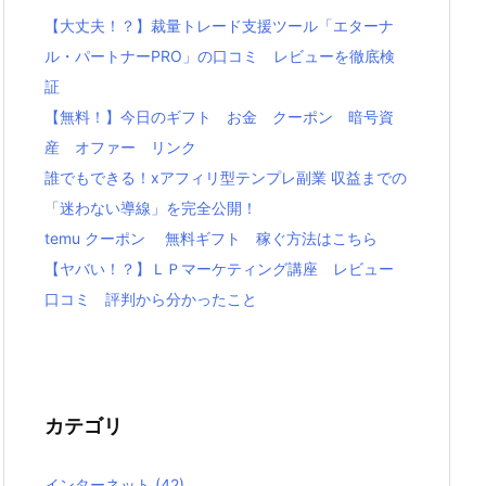
【大丈夫！？】裁量トレード支援ツール「エターナ
ル・パートナーPRO」の口コミ レビューを徹底検
証
【無料！】今日のギフト お金 クーポン 暗号資
産 オファー リンク
誰でもできる！xアフィリ型テンプレ副業 収益までの
「迷わない導線」を完全公開！
temu クーポン 無料ギフト 稼ぐ方法はこちら
【ヤバい！？】ＬＰマーケティング講座 レビュー
口コミ 評判から分かったこと
カテゴリ
インターネット
(42)