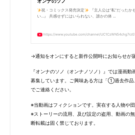
オンナのソノ
祝・コミックス発売決定
『主人公は”私”だったか
い…』 共感せずにはいられない、誰かの体 ...
https://www.youtube.com/channel/UC1CzWN54chg7rzG
→通知をオンにすると新作公開時にお知らせが
『オンナのソノ（オンナノソノ）』では漫画動
募集しています。ご興味ある方は「①過去作品、②実績」
でご連絡ください。
※当動画はフィクションです。実在する人物や
※ストーリーの流用、及び設定の盗用、動画の
断転載は固く禁じております。