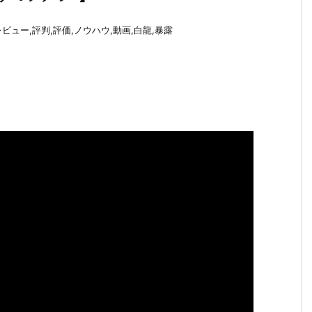
ビュー,評判,評価,ノウハウ,動画,白龍,暴露