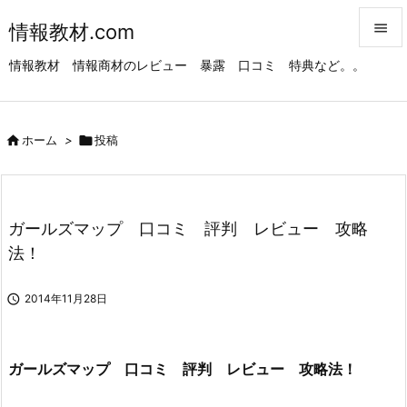
情報教材.com


情報教材 情報商材のレビュー 暴露 口コミ 特典など。。
メニュ

サイド

ホーム
>

投稿

前へ

次へ
ガールズマップ 口コミ 評判 レビュー 攻略

法！
検索

2014年11月28日
ガールズマップ 口コミ 評判 レビュー 攻略法！