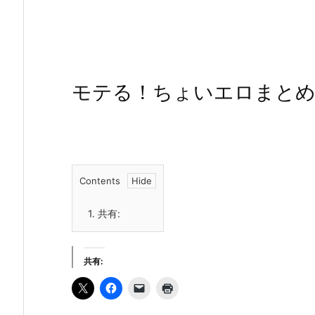
モテる！ちょいエロまと
Contents
1.
共有:
共有: