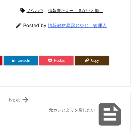

ノウハウ
,
情報来たよー 見ないと損！

Posted by
情報教材暴露おやじ 管理人
LinkedIn
Pocket
Copy

Next

元カレとよりを戻したい