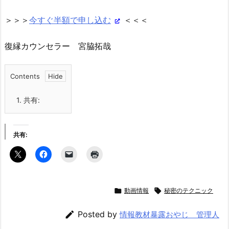
＞＞＞
今すぐ半額で申し込む
＜＜＜
復縁カウンセラー 宮脇拓哉
Contents
1.
共有:
共有:

動画情報

秘密のテクニック

Posted by
情報教材暴露おやじ 管理人