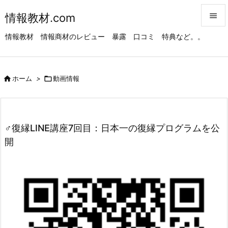
情報教材.com


情報教材 情報商材のレビュー 暴露 口コミ 特典など。。
メニュ

サイド

ホーム
>

動画情報

前へ

次へ
♂復縁LINE講座7回目：日本一の復縁プログラムを公

開
検索