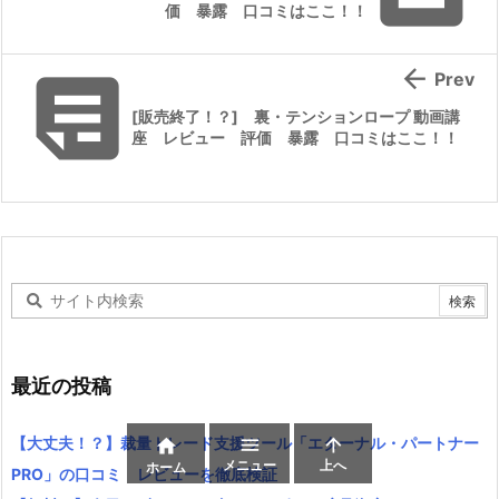
価 暴露 口コミはここ！！


Prev
[販売終了！？] 裏・テンションロープ 動画講
座 レビュー 評価 暴露 口コミはここ！！
最近の投稿
【大丈夫！？】裁量トレード支援ツール「エターナル・パートナー



メニュー
上へ
ホーム
PRO」の口コミ レビューを徹底検証