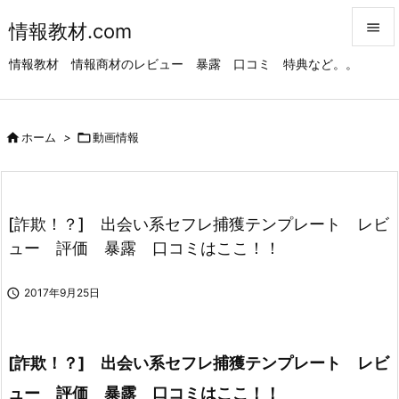
情報教材.com


情報教材 情報商材のレビュー 暴露 口コミ 特典など。。
メニュ

サイド

ホーム
>

動画情報

前へ

次へ
[詐欺！？] 出会い系セフレ捕獲テンプレート レビ

ュー 評価 暴露 口コミはここ！！
検索

2017年9月25日
[詐欺！？] 出会い系セフレ捕獲テンプレート レビ
ュー 評価 暴露 口コミはここ！！