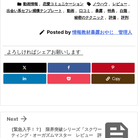

動画情報
,
恋愛コミュニケーション

ノウハウ
,
レビュー
,
出会い系セフレ捕獲テンプレート
,
動画
,
口コミ
,
暴露
,
特典
,
白龍
,
秘密のテクニック
,
評価
,
評判

Posted by
情報教材暴露おやじ 管理人
よろしければシェアお願いします
Copy

Next

[緊急入手！？] 限界突破シリーズ「スクワー
ティング・オーガズムマスター レビュー 評