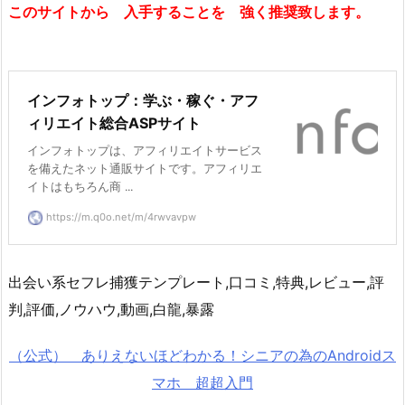
このサイトから 入手することを 強く推奨致します。
インフォトップ：学ぶ・稼ぐ・アフ
ィリエイト総合ASPサイト
インフォトップは、アフィリエイトサービス
を備えたネット通販サイトです。アフィリエ
イトはもちろん商 ...
https://m.q0o.net/m/4rwvavpw
出会い系セフレ捕獲テンプレート,口コミ,特典,レビュー,評
判,評価,ノウハウ,動画,白龍,暴露
（公式） ありえないほどわかる！シニアの為のAndroidス
マホ 超超入門