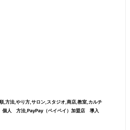
順,方法,やり方,サロン,スタジオ,商店,教室,カルチ
店 個人 方法,PayPay（ペイペイ）加盟店 導入