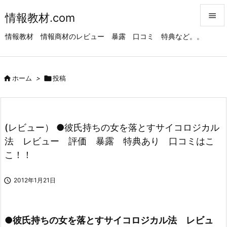
情報教材.com


情報教材 情報商材のレビュー 暴露 口コミ 特典など。。
メニュ

サイド

ホーム
>

投稿

前へ

次へ
(レビュー） ●彼氏持ちの女を落とすサイコロジカル

法 レビュー 評価 暴露 特典あり 口コミはこ
検索
こ！！

2012年1月21日
●彼氏持ちの女を落とすサイコロジカル法 レビュ