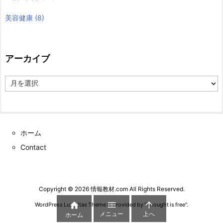
美容健康
(8)
アーカイブ
ア
ー
カ
イ
ブ
ホーム
Contact
Copyright ©
2026
情報教材.com
All Rights Reserved.



WordPress Luxeritas Theme is provided by "
Thought is free
".
メニュー
上へ
ホーム