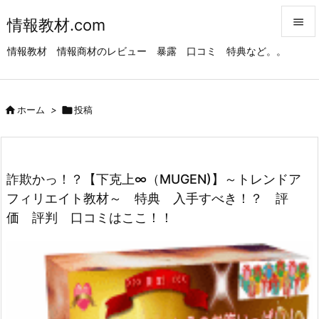
情報教材.com


情報教材 情報商材のレビュー 暴露 口コミ 特典など。。
メニュ

サイド

ホーム
>

投稿

前へ

次へ
詐欺かっ！？【下克上∞（MUGEN)】～トレンドア

フィリエイト教材～ 特典 入手すべき！？ 評
検索
価 評判 口コミはここ！！