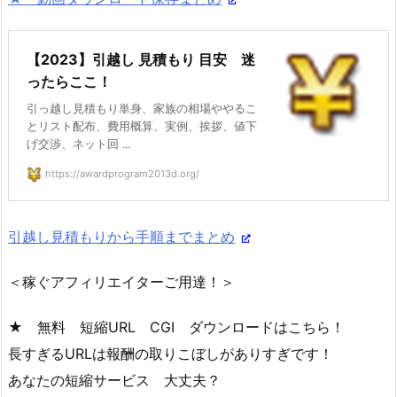
【2023】引越し 見積もり 目安 迷
ったらここ！
引っ越し見積もり単身、家族の相場ややるこ
とリスト配布、費用概算、実例、挨拶、値下
げ交渉、ネット回 ...
https://awardprogram2013d.org/
引越し見積もりから手順までまとめ
＜稼ぐアフィリエイターご用達！＞
★ 無料 短縮URL CGI ダウンロードはこちら！
長すぎるURLは報酬の取りこぼしがありすぎです！
あなたの短縮サービス 大丈夫？