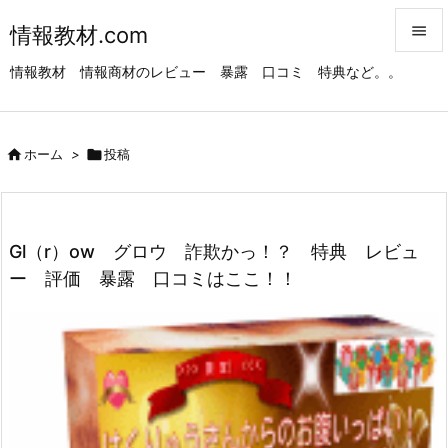
情報教材.com


情報教材 情報商材のレビュー 暴露 口コミ 特典など。。
メニュ

サイド

ホーム
>

投稿

前へ

次へ
Gl（r）ow グロウ 詐欺かっ！？ 特典 レビュ

ー 評価 暴露 口コミはここ！！
検索