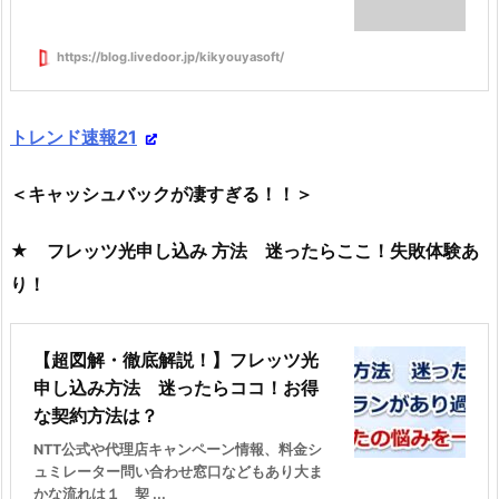
https://blog.livedoor.jp/kikyouyasoft/
トレンド速報21
＜キャッシュバックが凄すぎる！！＞
★ フレッツ光申し込み 方法 迷ったらここ！失敗体験あ
り！
【超図解・徹底解説！】フレッツ光
申し込み方法 迷ったらココ！お得
な契約方法は？
NTT公式や代理店キャンペーン情報、料金シ
ュミレーター問い合わせ窓口などもあり大ま
かな流れは１ 契 ...