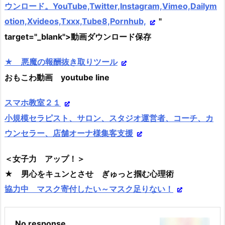
ウンロード。YouTube,Twitter,Instagram,Vimeo,Dailym
otion,Xvideos,Txxx,Tube8,Pornhub,
"
target="_blank">動画ダウンロード保存
★ 悪魔の報酬抜き取りツール
おもこわ動画 youtube line
スマホ教室２１
小規模セラピスト、サロン、スタジオ運営者、コーチ、カ
ウンセラー、店舗オーナ様集客支援
＜女子力 アップ！＞
★ 男心をキュンとさせ ぎゅっと掴む心理術
協力中 マスク寄付したい～マスク足りない！
No response