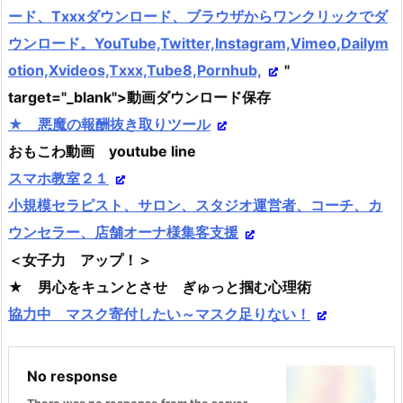
ード、Txxxダウンロード、ブラウザからワンクリックでダ
ウンロード。YouTube,Twitter,Instagram,Vimeo,Dailym
otion,Xvideos,Txxx,Tube8,Pornhub,
"
target="_blank">動画ダウンロード保存
★ 悪魔の報酬抜き取りツール
おもこわ動画 youtube line
スマホ教室２１
小規模セラピスト、サロン、スタジオ運営者、コーチ、カ
ウンセラー、店舗オーナ様集客支援
＜女子力 アップ！＞
★ 男心をキュンとさせ ぎゅっと掴む心理術
協力中 マスク寄付したい～マスク足りない！
No response