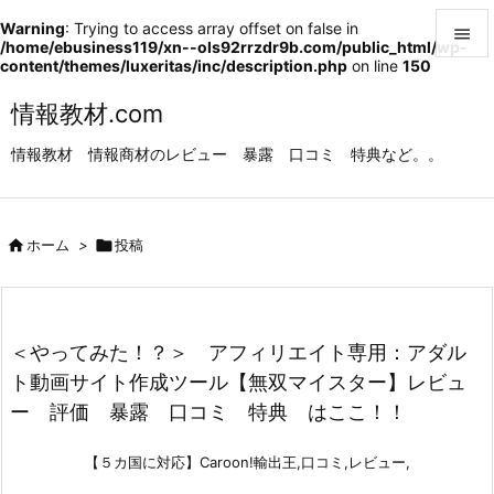
Warning
: Trying to access array offset on false in

/home/ebusiness119/xn--ols92rrzdr9b.com/public_html/wp-
content/themes/luxeritas/inc/description.php
on line
150

メニュ
情報教材.com

情報教材 情報商材のレビュー 暴露 口コミ 特典など。。
サイド

前へ

ホーム
>

投稿

次へ

検索
＜やってみた！？＞ アフィリエイト専用：アダル
ト動画サイト作成ツール【無双マイスター】レビュ
ー 評価 暴露 口コミ 特典 はここ！！
【５カ国に対応】Caroon!輸出王,口コミ,レビュー,