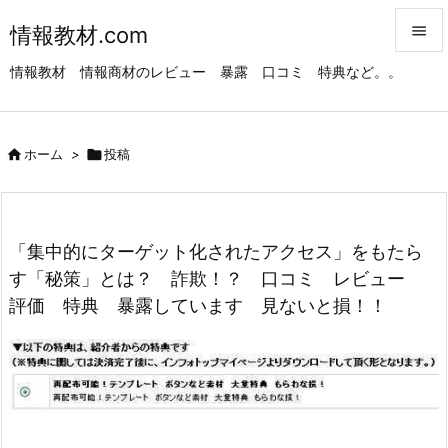
情報教材.com


情報教材 情報商材のレビュー 暴露 口コミ 特典など。。
メニュ

サイド

ホーム
>

投稿

前へ

次へ
「集中的にターゲット化されたアクセス」をもたら

す「秘策」とは？ 詐欺！？ 口コミ レビュー
検索
評価 特典 暴露しています 見ないと損！！