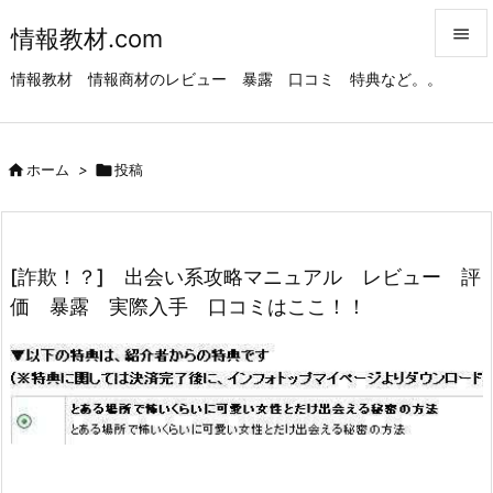
情報教材.com


情報教材 情報商材のレビュー 暴露 口コミ 特典など。。
メニュ

サイド

ホーム
>

投稿

前へ

次へ
[詐欺！？] 出会い系攻略マニュアル レビュー 評

価 暴露 実際入手 口コミはここ！！
検索