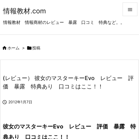
情報教材.com


情報教材 情報商材のレビュー 暴露 口コミ 特典など。。
メニュ

サイド

ホーム
>

投稿

前へ

次へ
(レビュー） 彼女のマスターキーEvo レビュー 評

価 暴露 特典あり 口コミはここ！！
検索

2012年1月7日
彼女のマスターキーEvo レビュー 評価 暴露 特
典あり 口コミはここ！！