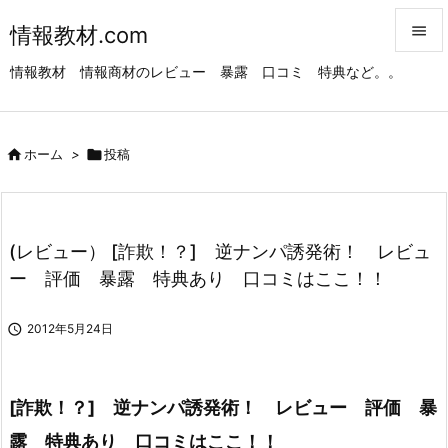
情報教材.com


情報教材 情報商材のレビュー 暴露 口コミ 特典など。。
メニュ

サイド

ホーム
>

投稿

前へ

次へ
(レビュー） [詐欺！？] 逆ナンパ誘発術！ レビュ

ー 評価 暴露 特典あり 口コミはここ！！
検索

2012年5月24日
[詐欺！？] 逆ナンパ誘発術！ レビュー 評価 暴
露 特典あり 口コミはここ！！